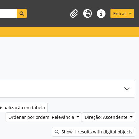
Search in browse page
Entrar
Área de transferência
Idioma
Ligações rápidas
isualização em tabela
Ordenar por ordem: Relevância
Direção: Ascendente
Show 1 results with digital objects