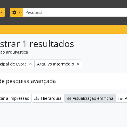
Pesquisar
Search options
trar 1 resultados
ão arquivística
Remove filter:
ipal de Évora
Arquivo Intermédio
e pesquisa avançada
zar a impressão
Hierarquia
Visualização em ficha
V