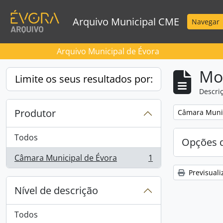
Skip to main content
Arquivo Municipal CME
Navegar
Arquivo Municipal de Évora
Mos
Limite os seus resultados por:
Descriç
Produtor
Remove filter:
Câmara Munic
Todos
Opções d
Câmara Municipal de Évora
1
, 1 resultados
Previsuali
Nível de descrição
Todos