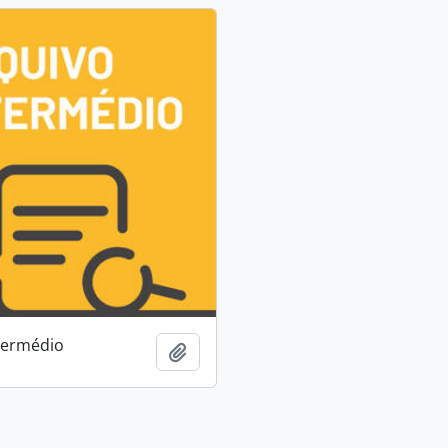
termédio
Adicionar à área de transferência