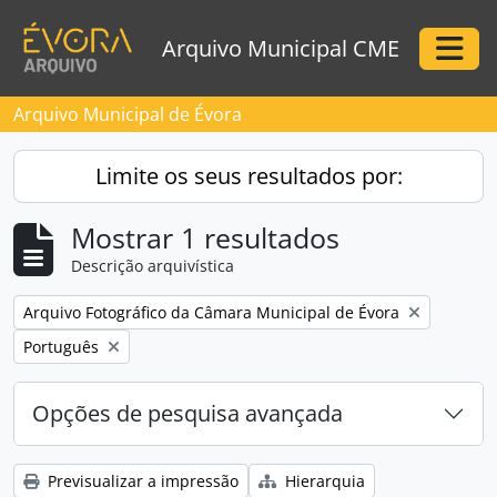
Skip to main content
Arquivo Municipal CME
Togg
Arquivo Municipal de Évora
Limite os seus resultados por:
Mostrar 1 resultados
Descrição arquivística
Remove filter:
Arquivo Fotográfico da Câmara Municipal de Évora
Remove filter:
Português
Opções de pesquisa avançada
Previsualizar a impressão
Hierarquia