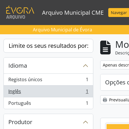
Skip to main content
Arquivo Municipal CME
Navegar
Arquivo Municipal de Évora
Mos
Limite os seus resultados por:
Descriç
Idioma
Remove filter:
Apenas descri
Registos únicos
1
Opções d
, 1 resultados
Inglês
1
, 1 resultados
Previsuali
Português
1
, 1 resultados
Produtor