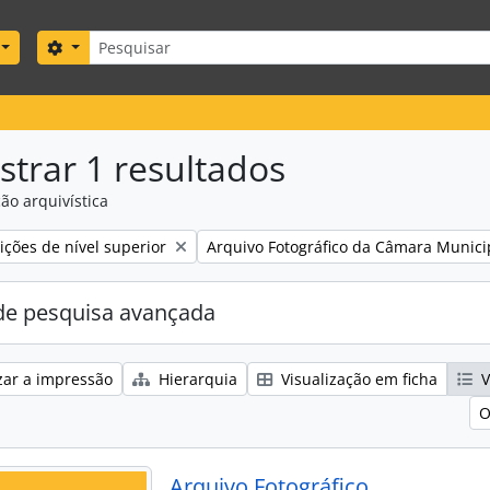
Pesquisar
Search options
trar 1 resultados
ão arquivística
Remove filter:
ções de nível superior
Arquivo Fotográfico da Câmara Munici
e pesquisa avançada
zar a impressão
Hierarquia
Visualização em ficha
V
O
Arquivo Fotográfico