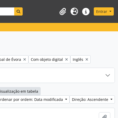
Search in browse page
Entrar
Área de transferência
Idioma
Ligações rápidas
Remove filter:
Remove filter:
pal de Évora
Com objeto digital
Inglês
isualização em tabela
rdenar por ordem: Data modificada
Direção: Ascendente
Adici