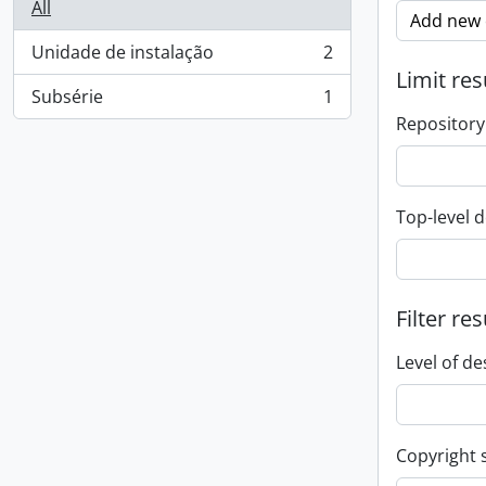
All
Add new c
Unidade de instalação
2
, 2 results
Limit res
Subsérie
1
, 1 results
Repository
Top-level d
Filter res
Level of de
Copyright 