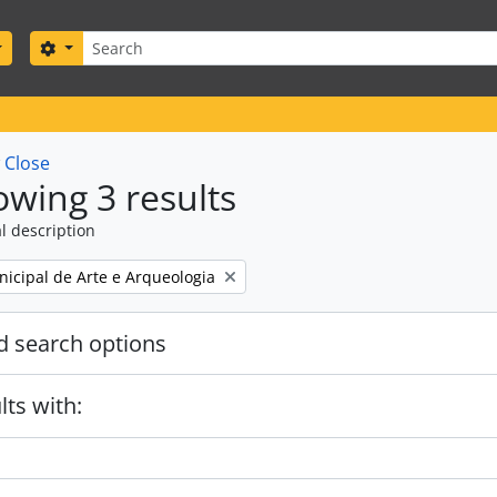
Search
Search options
w
Close
wing 3 results
l description
icipal de Arte e Arqueologia
 search options
lts with: