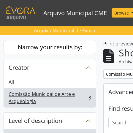
Skip to main content
Arquivo Municipal CME
Browse
Arquivo Municipal de Évora
Print previe
Narrow your results by:
Sho
Archiva
Creator
Remove filter:
Comissão Mun
All
Advanced
Comissão Municipal de Arte e
3
, 3 results
Arqueologia
Find resu
Level of description