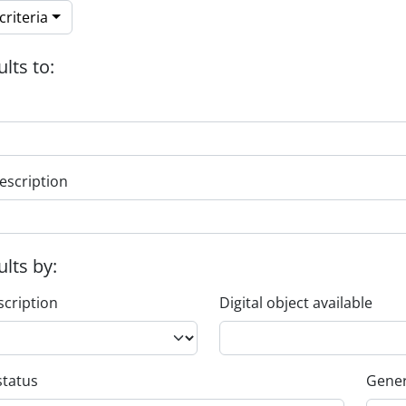
riteria
ults to:
escription
ults by:
scription
Digital object available
status
Gener