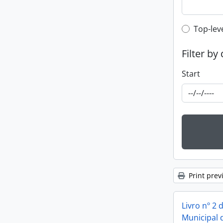
Top-leve
Top-lev
Filter by
Start
Print prev
Livro nº 2
Municipal 