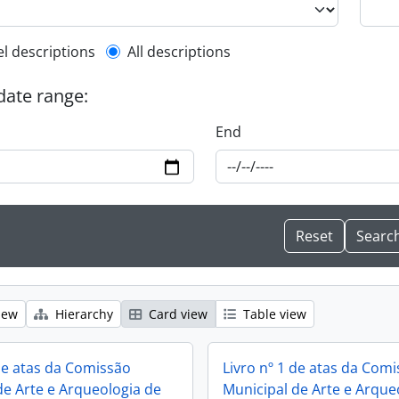
l description filter
el descriptions
All descriptions
 date range:
End
iew
Hierarchy
Card view
Table view
 de atas da Comissão
Livro nº 1 de atas da Com
de Arte e Arqueologia de
Municipal de Arte e Arque