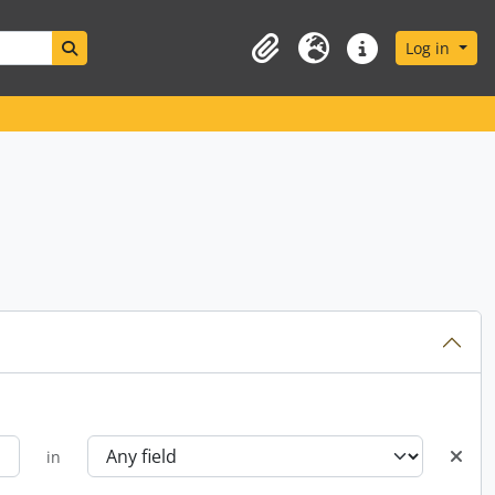
Search in browse page
Log in
Clipboard
Language
Quick links
in