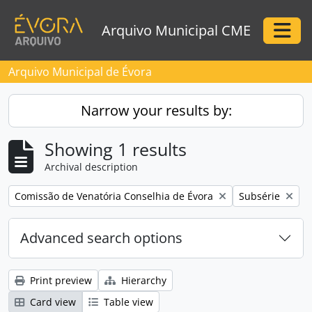
Skip to main content
Arquivo Municipal CME
Togg
Arquivo Municipal de Évora
Narrow your results by:
Showing 1 results
Archival description
Remove filter:
Remove filter:
Comissão de Venatória Conselhia de Évora
Subsérie
Advanced search options
Print preview
Hierarchy
Card view
Table view