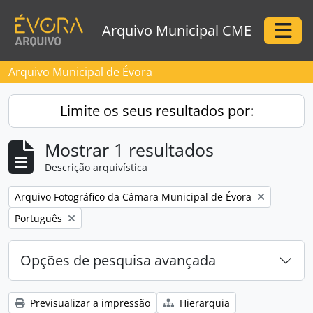
Skip to main content
Arquivo Municipal CME
Togg
Arquivo Municipal de Évora
Limite os seus resultados por:
Mostrar 1 resultados
Descrição arquivística
Remove filter:
Arquivo Fotográfico da Câmara Municipal de Évora
Remove filter:
Português
Opções de pesquisa avançada
Previsualizar a impressão
Hierarquia