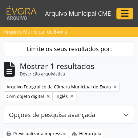
Skip to main content
Arquivo Municipal CME
Togg
Arquivo Municipal de Évora
Limite os seus resultados por:
Mostrar 1 resultados
Descrição arquivística
Remove filter:
Arquivo Fotográfico da Câmara Municipal de Évora
Remove filter:
Remove filter:
Com objeto digital
Inglês
Opções de pesquisa avançada
Previsualizar a impressão
Hierarquia