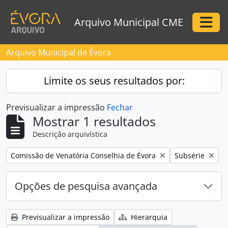
Skip to main content
Arquivo Municipal CME
Togg
Arquivo Municipal de Évora
Limite os seus resultados por:
Previsualizar a impressão
Fechar
Mostrar 1 resultados
Descrição arquivística
Remove filter:
Remove filter:
Comissão de Venatória Conselhia de Évora
Subsérie
Opções de pesquisa avançada
Previsualizar a impressão
Hierarquia