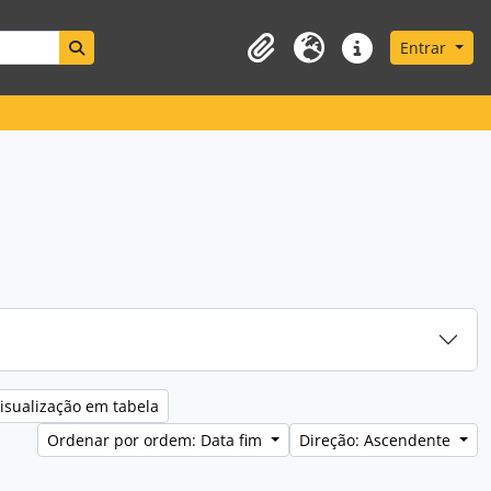
Search in browse page
Entrar
Área de transferência
Idioma
Ligações rápidas
isualização em tabela
Ordenar por ordem: Data fim
Direção: Ascendente