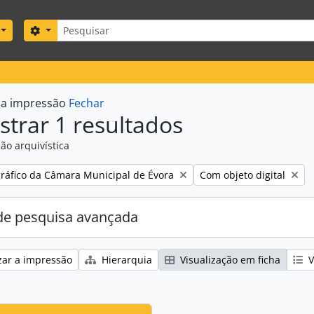
Pesquisar
Search options
r a impressão
Fechar
trar 1 resultados
ão arquivística
Remove filter:
gráfico da Câmara Municipal de Évora
Com objeto digital
e pesquisa avançada
zar a impressão
Hierarquia
Visualização em ficha
V