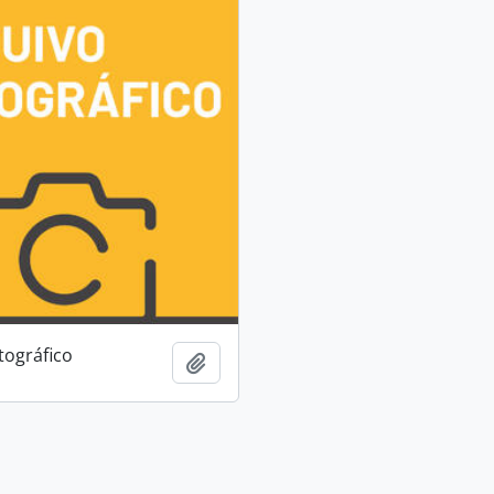
tográfico
Adicionar à área de transferência