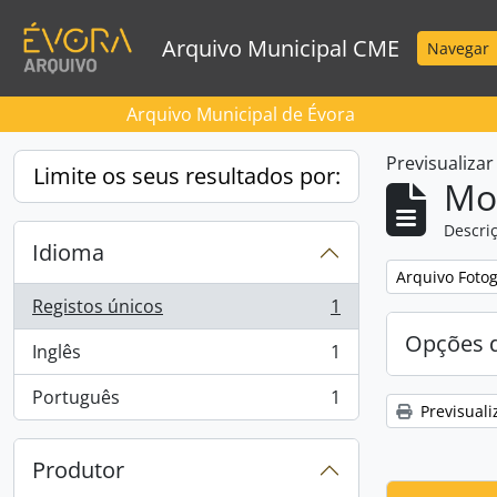
Skip to main content
Arquivo Municipal CME
Navegar
Arquivo Municipal de Évora
Previsualiza
Limite os seus resultados por:
Mos
Descriç
Idioma
Remove filter:
Arquivo Foto
Registos únicos
1
, 1 resultados
Opções d
Inglês
1
, 1 resultados
Português
1
, 1 resultados
Previsuali
Produtor