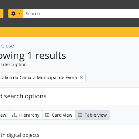
Search
Search options
w
Close
wing 1 results
l description
gráfico da Câmara Municipal de Évora
 search options
iew
Hierarchy
Card view
Table view
ith digital objects