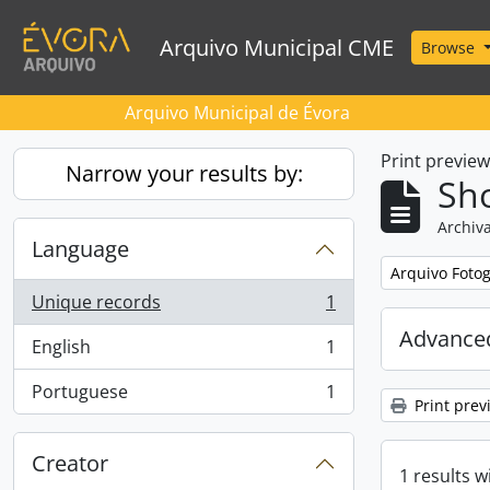
Skip to main content
Arquivo Municipal CME
Browse
Arquivo Municipal de Évora
Print previe
Narrow your results by:
Sho
Archiva
Language
Remove filter:
Arquivo Foto
Unique records
1
, 1 results
Advanced
English
1
, 1 results
Portuguese
1
, 1 results
Print prev
Creator
1 results w