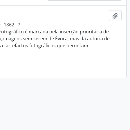
Add t
·
1862 - ?
Fotográfico é marcada pela inserção prioritária de:
o, imagens sem serem de Évora, mas da autoria de
s e artefactos fotográficos que permitam