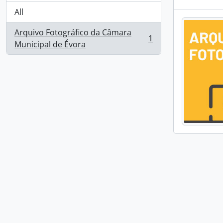
All
Arquivo Fotográfico da Câmara
1
, 1 results
Municipal de Évora