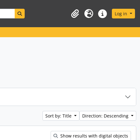
Search in browse page
Log in
Clipboard
Language
Quick links
Sort by: Title
Direction: Descending
Show results with digital objects