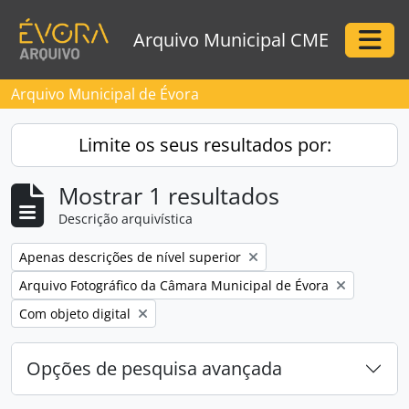
Skip to main content
Arquivo Municipal CME
Togg
Arquivo Municipal de Évora
Limite os seus resultados por:
Mostrar 1 resultados
Descrição arquivística
Remove filter:
Apenas descrições de nível superior
Remove filter:
Arquivo Fotográfico da Câmara Municipal de Évora
Remove filter:
Com objeto digital
Opções de pesquisa avançada