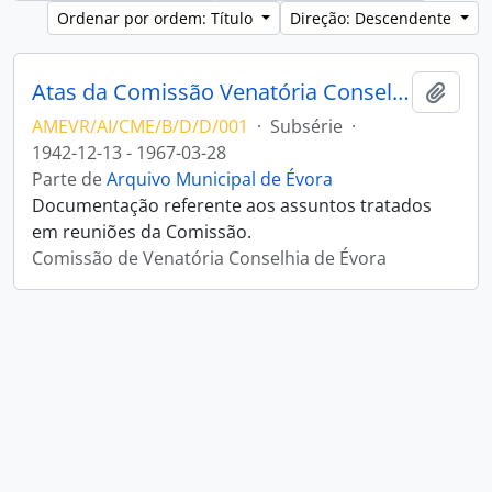
Ordenar por ordem: Título
Direção: Descendente
Atas da Comissão Venatória Conselhia de Évora
Adici
AMEVR/AI/CME/B/D/D/001
·
Subsérie
·
1942-12-13 - 1967-03-28
Parte de
Arquivo Municipal de Évora
Documentação referente aos assuntos tratados
em reuniões da Comissão.
Comissão de Venatória Conselhia de Évora