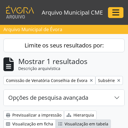
Skip to main content
Arquivo Municipal CME
Togg
Arquivo Municipal de Évora
Limite os seus resultados por:
Mostrar 1 resultados
Descrição arquivística
Remove filter:
Remove filter:
Comissão de Venatória Conselhia de Évora
Subsérie
Opções de pesquisa avançada
Previsualizar a impressão
Hierarquia
Visualização em ficha
Visualização em tabela