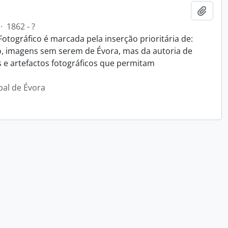
Adici
·
1862 - ?
Fotográfico é marcada pela inserção prioritária de:
o, imagens sem serem de Évora, mas da autoria de
s e artefactos fotográficos que permitam
pal de Évora