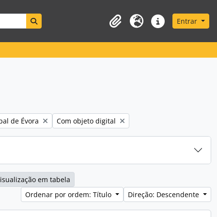
Search in browse page
Entrar
Área de transferência
Idioma
Ligações rápidas
Remove filter:
pal de Évora
Com objeto digital
isualização em tabela
Ordenar por ordem: Título
Direção: Descendente