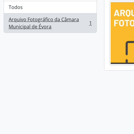
Todos
Arquivo Fotográfico da Câmara
1
, 1 resultados
Municipal de Évora