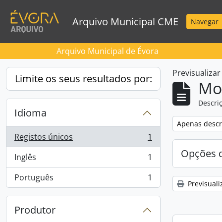
Skip to main content
Arquivo Municipal CME
Navegar
Arquivo Municipal de Évora
Previsualiza
Limite os seus resultados por:
Mos
Descriç
Idioma
Remove filter:
Apenas descri
Registos únicos
1
, 1 resultados
Opções d
Inglês
1
, 1 resultados
Português
1
, 1 resultados
Previsuali
Produtor