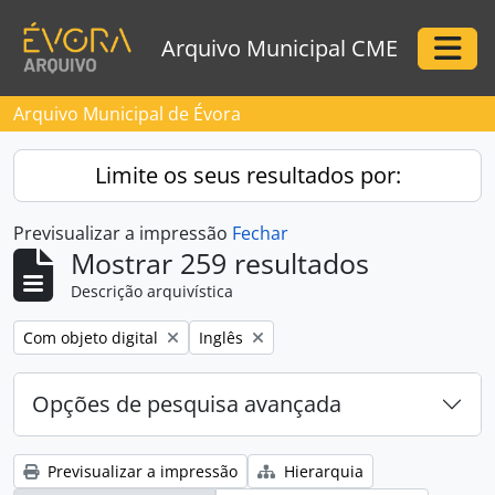
Skip to main content
Arquivo Municipal CME
Togg
Arquivo Municipal de Évora
Limite os seus resultados por:
Previsualizar a impressão
Fechar
Mostrar 259 resultados
Descrição arquivística
Remove filter:
Remove filter:
Com objeto digital
Inglês
Opções de pesquisa avançada
Previsualizar a impressão
Hierarquia