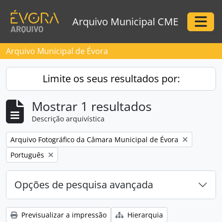
Skip to main content
Arquivo Municipal CME
Togg
Arquivo Municipal de Évora
Limite os seus resultados por:
Mostrar 1 resultados
Descrição arquivística
Remove filter:
Arquivo Fotográfico da Câmara Municipal de Évora
Remove filter:
Português
Opções de pesquisa avançada
Previsualizar a impressão
Hierarquia