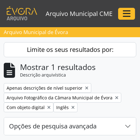
Skip to main content
Arquivo Municipal CME
Togg
Arquivo Municipal de Évora
Limite os seus resultados por:
Mostrar 1 resultados
Descrição arquivística
Remove filter:
Apenas descrições de nível superior
Remove filter:
Arquivo Fotográfico da Câmara Municipal de Évora
Remove filter:
Remove filter:
Com objeto digital
Inglês
Opções de pesquisa avançada