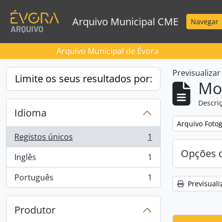
Skip to main content
Arquivo Municipal CME
Navegar
Arquivo Municipal de Évora
Previsualiza
Limite os seus resultados por:
Mos
Descriç
Idioma
Remove filter:
Arquivo Foto
Registos únicos
1
, 1 resultados
Opções d
Inglês
1
, 1 resultados
Português
1
, 1 resultados
Previsuali
Produtor