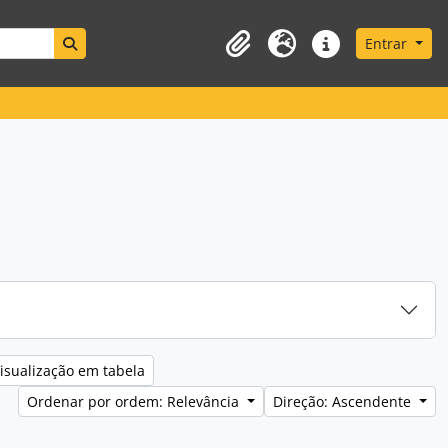
Search in browse page
Entrar
Área de transferência
Idioma
Ligações rápidas
isualização em tabela
Ordenar por ordem: Relevância
Direção: Ascendente