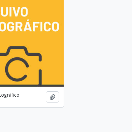
tográfico
Adicionar à área de transferência