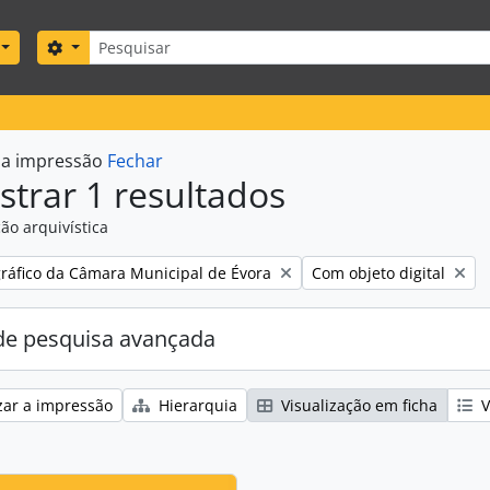
Pesquisar
Search options
r a impressão
Fechar
trar 1 resultados
ão arquivística
Remove filter:
gráfico da Câmara Municipal de Évora
Com objeto digital
e pesquisa avançada
zar a impressão
Hierarquia
Visualização em ficha
V