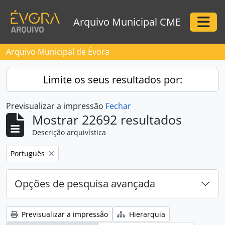
Skip to main content
Arquivo Municipal CME
Togg
Arquivo Municipal de Évora
Limite os seus resultados por:
Previsualizar a impressão
Fechar
Mostrar 22692 resultados
Descrição arquivística
Remove filter:
Português
Opções de pesquisa avançada
Previsualizar a impressão
Hierarquia