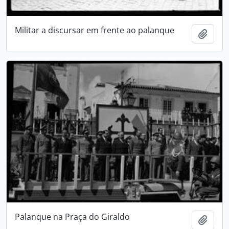
Militar a discursar em frente ao palanque
Adici
Palanque na Praça do Giraldo
Adici