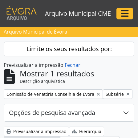
Skip to main content
Arquivo Municipal CME
Togg
Arquivo Municipal de Évora
Limite os seus resultados por:
Previsualizar a impressão
Fechar
Mostrar 1 resultados
Descrição arquivística
Remove filter:
Remove filter:
Comissão de Venatória Conselhia de Évora
Subsérie
Opções de pesquisa avançada
Previsualizar a impressão
Hierarquia