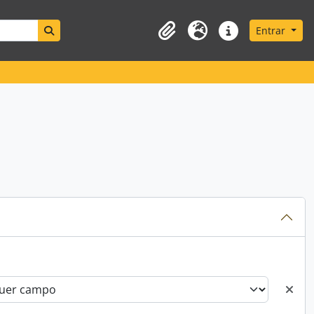
Search in browse page
Entrar
Área de transferência
Idioma
Ligações rápidas