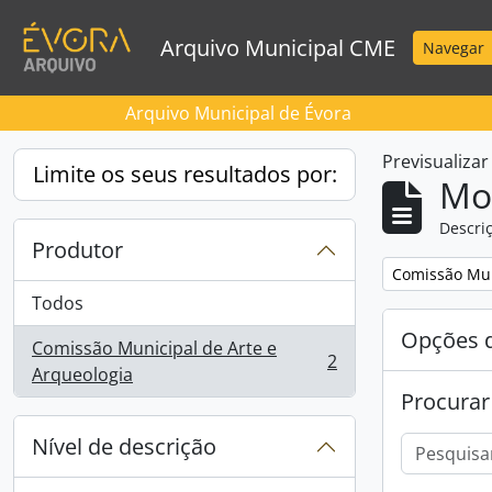
Skip to main content
Arquivo Municipal CME
Navegar
Arquivo Municipal de Évora
Previsualiza
Limite os seus resultados por:
Mos
Descriç
Produtor
Remove filter:
Comissão Mun
Todos
Opções d
Comissão Municipal de Arte e
2
, 2 resultados
Arqueologia
Procurar
Nível de descrição