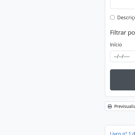
Top-leve
Descriç
Filtrar p
Início
Previsuali
Livro nº 1