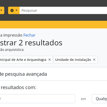
Pesquisar
Search options
r a impressão
Fechar
trar 2 resultados
ão arquivística
Remove filter:
icipal de Arte e Arqueologia
Unidade de instalação
e pesquisa avançada
 resultados com:
em