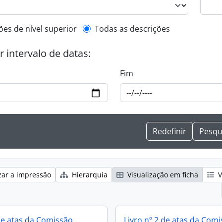
l description filter
ões de nível superior
Todas as descrições
or intervalo de datas:
Fim
zar a impressão
Hierarquia
Visualização em ficha
V
 de atas da Comissão
Livro nº 2 de atas da Com