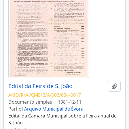
Edital da Feira de S. João
Add t
AMEVR/AI/CME/B/A/003/034/0017
·
Documento simples
·
1981-12-11
Part of
Arquivo Municipal de Évora
Edital da Câmara Municipal sobre a Feira anual de
S. João