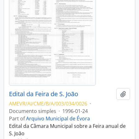
Edital da Feira de S. João
Add t
AMEVR/AI/CME/B/A/003/034/0026
·
Documento simples
·
1996-01-24
Part of
Arquivo Municipal de Évora
Edital da Câmara Municipal sobre a Feira anual de
S. João