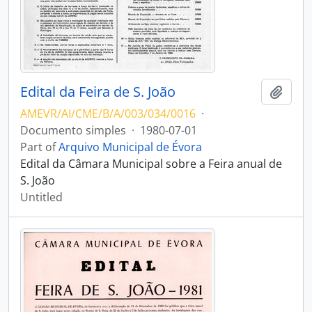
Edital da Feira de S. João
Add t
AMEVR/AI/CME/B/A/003/034/0016
·
Documento simples
·
1980-07-01
Part of
Arquivo Municipal de Évora
Edital da Câmara Municipal sobre a Feira anual de
S. João
Untitled