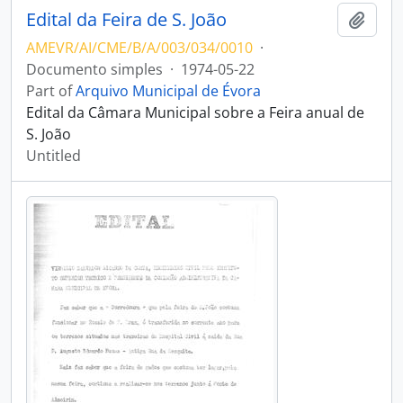
Edital da Feira de S. João
Add t
AMEVR/AI/CME/B/A/003/034/0010
·
Documento simples
·
1974-05-22
Part of
Arquivo Municipal de Évora
Edital da Câmara Municipal sobre a Feira anual de
S. João
Untitled