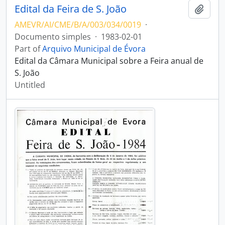
Edital da Feira de S. João
Add t
AMEVR/AI/CME/B/A/003/034/0019
·
Documento simples
·
1983-02-01
Part of
Arquivo Municipal de Évora
Edital da Câmara Municipal sobre a Feira anual de
S. João
Untitled