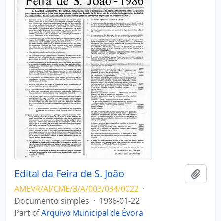
Edital da Feira de S. João
Add t
AMEVR/AI/CME/B/A/003/034/0022
·
Documento simples
·
1986-01-22
Part of
Arquivo Municipal de Évora