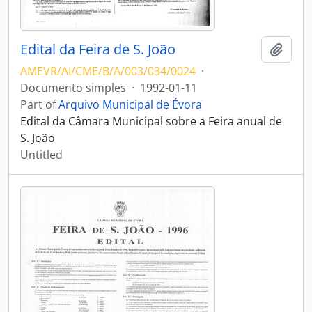
Edital da Feira de S. João
Add t
AMEVR/AI/CME/B/A/003/034/0024
·
Documento simples
·
1992-01-11
Part of
Arquivo Municipal de Évora
Edital da Câmara Municipal sobre a Feira anual de
S. João
Untitled