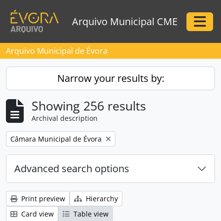
Skip to main content
Arquivo Municipal CME
Togg
Arquivo Municipal de Évora
Narrow your results by:
Showing 256 results
Archival description
Remove filter:
Câmara Municipal de Évora
Advanced search options
Print preview
Hierarchy
Card view
Table view