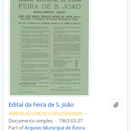
Edital da Feira de S. João
Add t
AMEVR/AI/CME/B/A/003/034/0009
·
Documento simples
·
1963-03-27
Part of
Arquivo Municipal de Évora