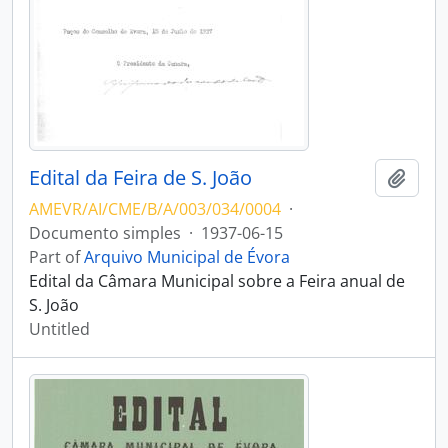
Edital da Feira de S. João
Add t
AMEVR/AI/CME/B/A/003/034/0004
·
Documento simples
·
1937-06-15
Part of
Arquivo Municipal de Évora
Edital da Câmara Municipal sobre a Feira anual de
S. João
Untitled