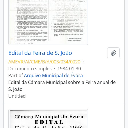
Edital da Feira de S. João
Add t
AMEVR/AI/CME/B/A/003/034/0020
·
Documento simples
·
1984-01-30
Part of
Arquivo Municipal de Évora
Edital da Câmara Municipal sobre a Feira anual de
S. João
Untitled