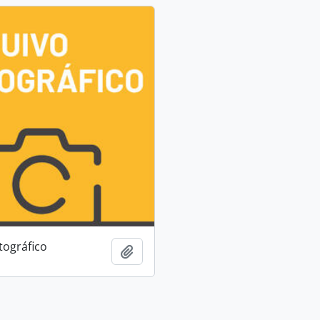
tográfico
Adicionar à área de transferência