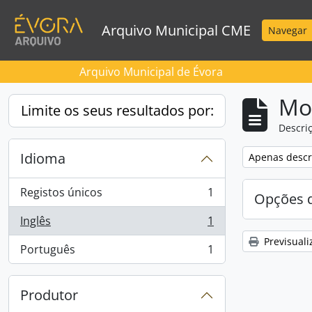
Skip to main content
Arquivo Municipal CME
Navegar
Arquivo Municipal de Évora
Mos
Limite os seus resultados por:
Descriç
Idioma
Remove filter:
Apenas descri
Registos únicos
1
Opções d
, 1 resultados
Inglês
1
, 1 resultados
Previsuali
Português
1
, 1 resultados
Produtor