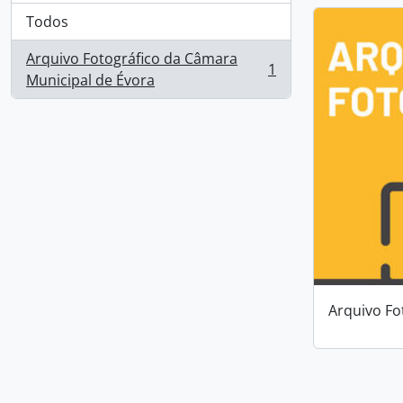
Todos
Arquivo Fotográfico da Câmara
1
, 1 resultados
Municipal de Évora
Arquivo Fo