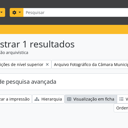
Pesquisar
Search options
trar 1 resultados
ão arquivística
Remove filter:
ções de nível superior
Arquivo Fotográfico da Câmara Munici
e pesquisa avançada
zar a impressão
Hierarquia
Visualização em ficha
V
Orden