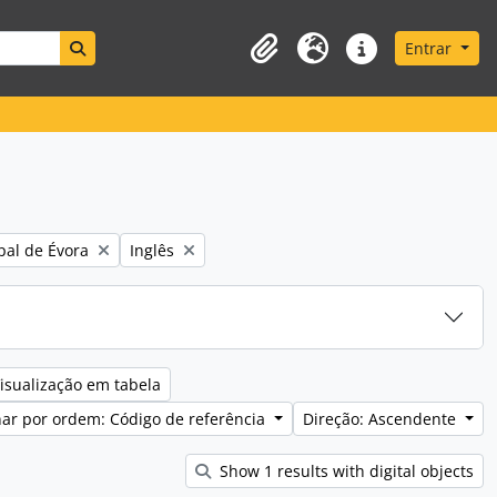
Search in browse page
Entrar
Área de transferência
Idioma
Ligações rápidas
Remove filter:
pal de Évora
Inglês
isualização em tabela
ar por ordem: Código de referência
Direção: Ascendente
Show 1 results with digital objects