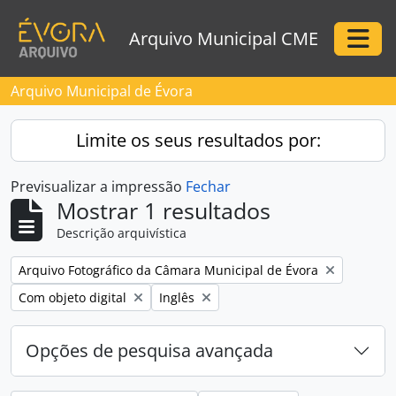
Skip to main content
Arquivo Municipal CME
Togg
Arquivo Municipal de Évora
Limite os seus resultados por:
Previsualizar a impressão
Fechar
Mostrar 1 resultados
Descrição arquivística
Remove filter:
Arquivo Fotográfico da Câmara Municipal de Évora
Remove filter:
Remove filter:
Com objeto digital
Inglês
Opções de pesquisa avançada