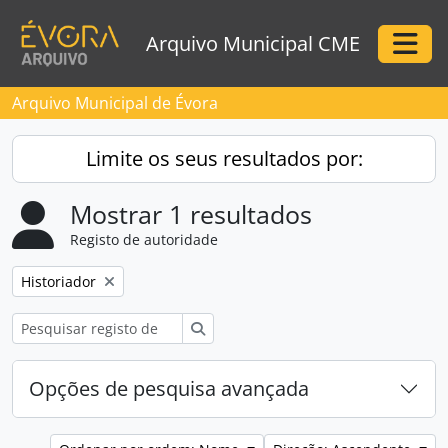
Skip to main content
Arquivo Municipal CME
Togg
Arquivo Municipal de Évora
Limite os seus resultados por:
Mostrar 1 resultados
Registo de autoridade
Remove filter:
Historiador
Pesquisar
Opções de pesquisa avançada